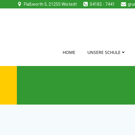
Zum
Flaßworth 5, 21255 Wistedt
04182 - 7441
gru
Inhalt
springen
HOME
UNSERE SCHULE