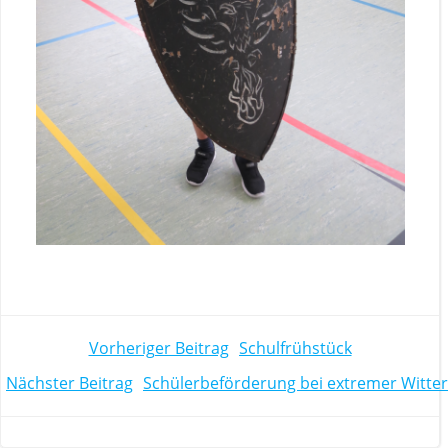
POST
Vorheriger Beitrag
Schulfrühstück
POST
Nächster Beitrag
Schülerbeförderung bei extremer Witte
NAVIGATION
NAVIGATION