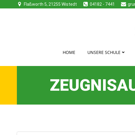
Zum
Flaßworth 5, 21255 Wistedt
04182 - 7441
gru
Inhalt
springen
HOME
UNSERE SCHULE
ZEUGNISA