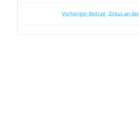
POST
Vorheriger Beitrag
Zirkus an de
NAVIGATION