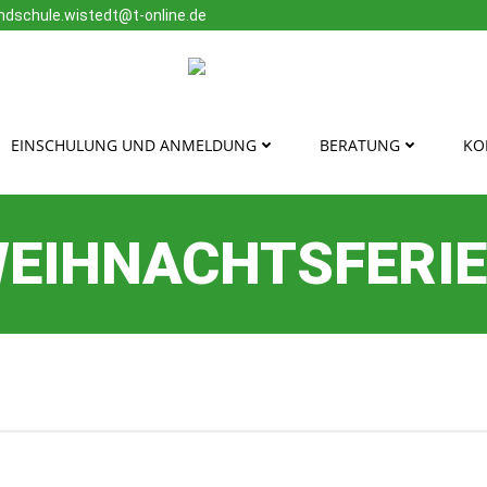
ndschule.wistedt@t-online.de
EINSCHULUNG UND ANMELDUNG
BERATUNG
KO
EIHNACHTSFERI