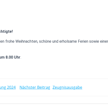
chtigte!
len frohe Weihnachten, schöne und erholsame Ferien sowie eine
um 8.00 Uhr
.
POST
ung 2024
Nächster Beitrag
Zeugnisausgabe
N
NAVIGATION