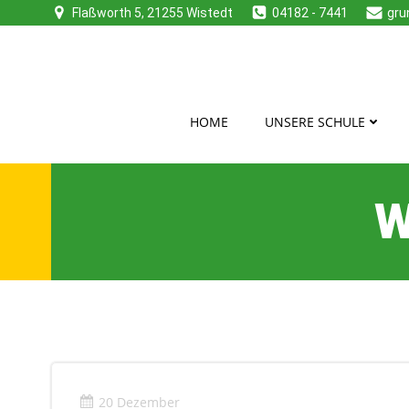
Zum
Flaßworth 5, 21255 Wistedt
04182 - 7441
gru
Inhalt
springen
HOME
UNSERE SCHULE
W
20 Dezember