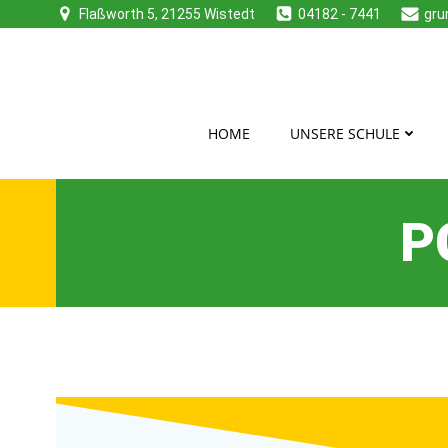
Zum
Flaßworth 5, 21255 Wistedt
04182 - 7441
gru
Inhalt
springen
HOME
UNSERE SCHULE
P