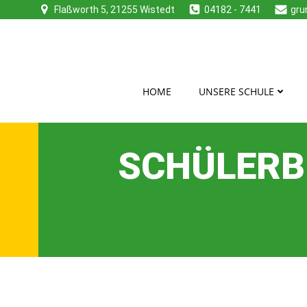
Zum
Flaßworth 5, 21255 Wistedt
04182 - 7441
gru
Inhalt
springen
HOME
UNSERE SCHULE
SCHÜLERB